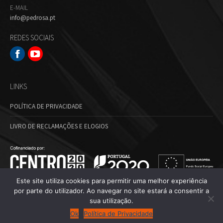
E-MAIL
info@pedrosa.pt
REDES SOCIAIS
Facebook
Youtube
LINKS
POLÍTICA DE PRIVACIDADE
LIVRO DE RECLAMAÇÕES E ELOGIOS
Este site utiliza cookies para permitir uma melhor experiência
por parte do utilizador. Ao navegar no site estará a consentir a
sua utilização.
© Pedrosa - Perfeição com precisão, 2024. Todos os direitos reservados.
Ok
Política de Privacidade
Desenvolvido por
MMD Unlimited