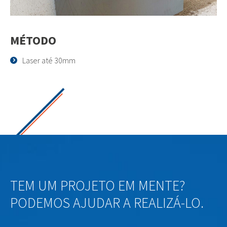
MÉTODO
Laser até 30mm
TEM UM PROJETO EM MENTE?
PODEMOS AJUDAR A REALIZÁ-LO.