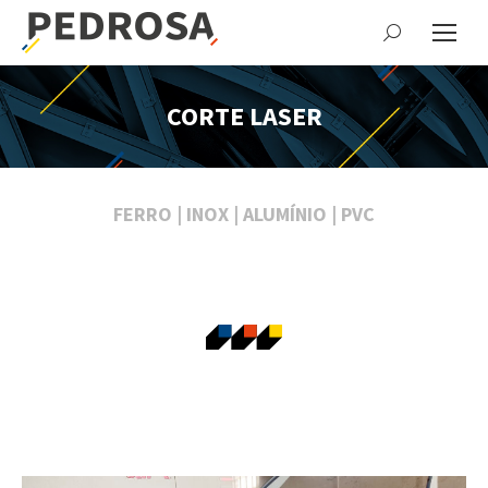
Search:
CORTE LASER
FERRO
|
INOX
|
ALUMÍNIO
|
PVC