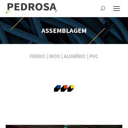
Search:
ASSEMBLAGEM
FERRO
|
INOX
|
ALUMÍNIO
|
PVC